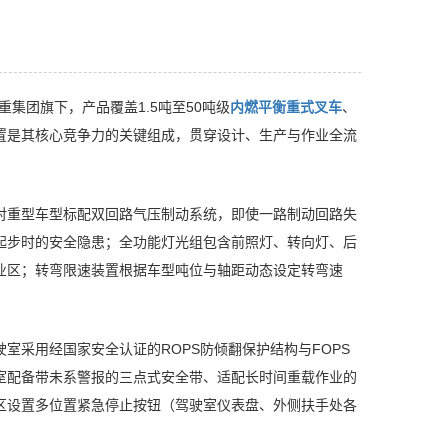
集团旗下，产品覆盖1.5吨至50吨级
内燃平衡重式叉车
、
置是其核心竞争力的关键组成，贯穿设计、生产与作业全流
对重型车型标配双回路气压制动系统，即使一路制动回路失
起步时的安全隐患；全功能灯光组包含前照灯、转向灯、后
业区；转弯限速装置根据车型吨位与轴距动态设定转弯速
室采用经国家安全认证的ROPS防倾翻保护结构与FOPS
室配备带未系警报的三点式安全带、适配长时间重载作业的
区设置多位置紧急停止按钮（驾驶室仪表盘、外侧扶手处各