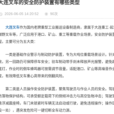
大连叉车的安全防护装置有哪些类型
2026-06-05 14:20:52
90次
大连叉车
作为国内老牌重型工业搬运设备制造商，隶属于大连重工·起重
越野叉车等，广泛应用于港口、矿山、重工等重载作业场景，安全防护装
程，主要可分为五大类：
一类是基础作业警示与制动防护装置，专为大吨位重载场景设计。针
效，另一回路仍可保障停车安全；驻车制动带手刹未释放声光报警，避免
尾灯，作业时的倒车蜂鸣器可按需调节音量，适配港口、矿山等高噪音作
度，有效降低叉车重心高带来的侧翻风险。
第二类是人员操作安全防护装置，聚焦驾驶员与作业人员的安全。驾驶
防落物保护结构，可承受额定载荷下的侧倾冲击力与高空坠物冲击；驾驶
悬浮减震座椅，车门未锁紧时车辆无法启动或行驶，避免违规操作；操作
设一处），遇突发危险可一键切断全车动力源。