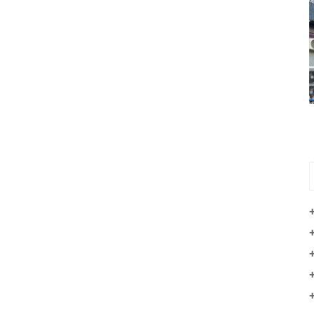
J系列1.6-3吨电动搬运车（步行）