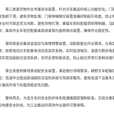
第三类是货物作业专属安全装置，针对叉车搬运的核心功能优化。门
架急剧下滑，避免货物坠落；门架伸缩限位装置准确控制起升高度，防止
作业时可锁定货叉间距，避免货物打滑；重载车型标配载荷矩限制器，当
作；属具作业车型还配备属具锁紧销与旋转限位装置，确保作业稳定性。
第四类是设备状态监控与故障预警装置，适配智能化作业需求。仪表
警；新款电动叉车配备电池状态监控系统，实时监测电压、温度与剩余电
能车型加装胎压监测系统，实时反馈轮胎状态，防止胎压异常引发制动或
第五类是特殊场景适配安全装置，满足细分领域需求。越野叉车配备
控；低温作业版加装油路防冻加热系统与驾驶室暖风，避免低温下设备失
头强风环境下的载荷稳定性问题。
整体而言，大连叉车的安全防护体系既遵循国家强制标准，又结合重
位构建安全防线，为工业搬运的高效作业提供可靠保障。