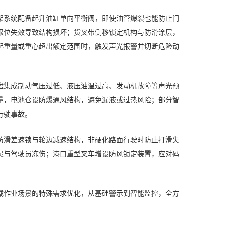
架系统配备起升油缸单向平衡阀，即使油管爆裂也能防止门
限位失效导致结构损坏；货叉带侧移锁定机构与防滑涂层，
起重量或重心超出额定范围时，触发声光报警并切断危险动
盘集成制动气压过低、液压油温过高、发动机故障等声光预
量，电池仓设防爆通风结构，避免漏液或过热风险；部分智
行驶事故。
防滑差速锁与轮边减速结构，非硬化路面行驶时防止打滑失
灵与驾驶员冻伤；港口重型叉车增设防风锁定装置，应对码
载作业场景的特殊需求优化，从基础警示到智能监控，全方