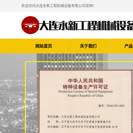
欢迎访问大连永新工程机械设备有限公司官网！
网站首页
关于我们
产品