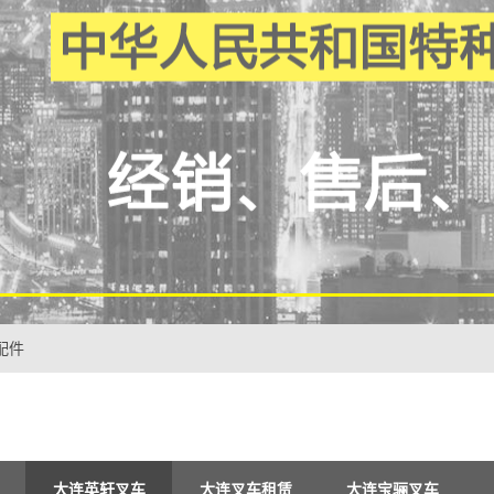
配件
大连英轩叉车
大连叉车租赁
大连宝骊叉车