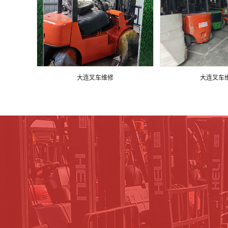
大连叉车维修
大连叉车